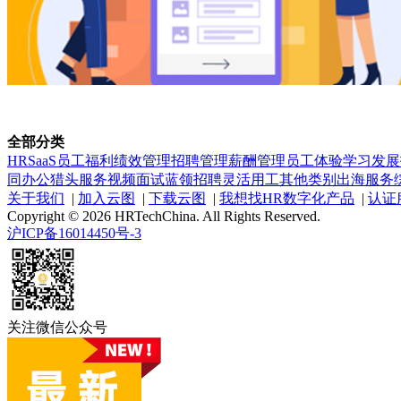
全部分类
HRSaaS
员工福利
绩效管理
招聘管理
薪酬管理
员工体验
学习发展
同办公
猎头服务
视频面试
蓝领招聘
灵活用工
其他类别
出海服务
关于我们
|
加入云图
|
下载云图
|
我想找HR数字化产品
|
认证
Copyright © 2026 HRTechChina. All Rights Reserved.
沪ICP备16014450号-3
关注微信公众号