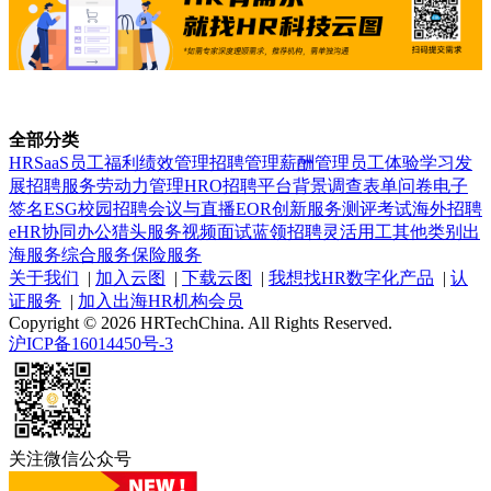
全部分类
HRSaaS
员工福利
绩效管理
招聘管理
薪酬管理
员工体验
学习发
展
招聘服务
劳动力管理
HRO
招聘平台
背景调查
表单问卷
电子
签名
ESG
校园招聘
会议与直播
EOR
创新服务
测评考试
海外招聘
eHR
协同办公
猎头服务
视频面试
蓝领招聘
灵活用工
其他类别
出
海服务
综合服务
保险服务
关于我们
|
加入云图
|
下载云图
|
我想找HR数字化产品
|
认
证服务
|
加入出海HR机构会员
Copyright © 2026 HRTechChina. All Rights Reserved.
沪ICP备16014450号-3
关注微信公众号